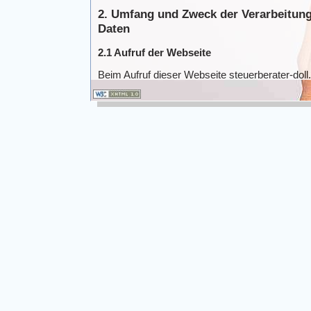
2. Umfang und Zweck der Verarbeitun
Daten
2.1 Aufruf der Webseite
Beim Aufruf dieser Webseite steuerberater-dol
Internet-Browser, den der Besucher verwendet
Server dieser Webseite gesendet und zeitlich b
Protokolldatei (Logfile) gespeichert. Bis zur 
werden nachstehende Daten ohne weitere Ein
gespeichert:
IP-Adresse des Endgeräts des Besucher
Datum und Uhrzeit des Zugriffs durch d
Name und URL der vom Besucher aufger
Webseite, von der aus der Besucher auf 
(sog. Referrer-URL),
Browser und Betriebssystem des Endge
der Name des vom Besucher verwendete
Die Verarbeitung dieser personenbezogenen Dat
Satz 1 Buchst. f) DSGVO gerechtfertigt. Die Kan
Interesse an der Datenverarbeitung zu dem Z
die Verbindung zur Webseite der Kanzlei
eine nutzerfreundliche Anwendung der W
die Sicherheit und Stabilität der System
gewährleisten und