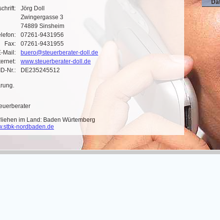
Da
chrift:
Jörg Doll
Zwingergasse 3
74889 Sinsheim
elefon:
07261-9431956
Fax:
07261-9431955
E-Mail:
buero@steuerberater-doll.de
ternet:
www.steuerberater-doll.de
ID-Nr.:
DE235245512
rung.
euerberater
rliehen im Land: Baden Würtemberg
ww.stbk-nordbaden.de
icherung: HDI Versicherung AG, 30650 Hannover
schland
echtliche Hinweise
halten
ei zugänglichen Inhalte dieser Webseite wurden mit größtmöglicher
 Anbieter dieser Webseite übernimmt jedoch keine Gewähr für die
tät der bereitgestellten kostenlosen und frei zugänglichen
eber und Nachrichten. Namentlich gekennzeichnete Beiträge geben