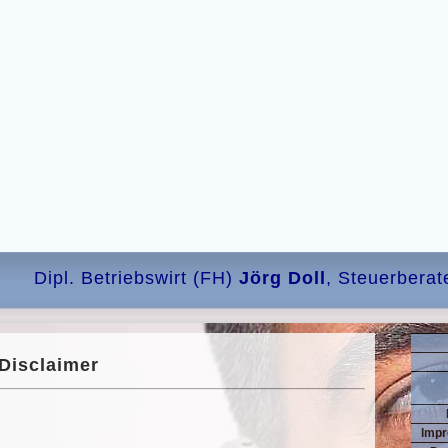
Dipl. Betriebswirt (FH)
Jörg Doll
, Steuerberat
Disclaimer
Impr