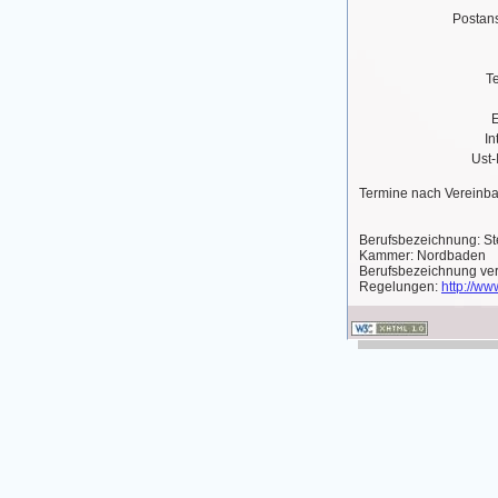
Postans
T
In
Ust-
Termine nach Vereinba
Berufsbezeichnung: St
Kammer: Nordbaden
Berufsbezeichnung ve
Regelungen:
http://w
Berufshaftpflichtvers
Geltungsbereich: Deut
Disclaimer - r
§ 1 Warnhinweis zu In
Die kostenlosen und fr
Sorgfalt erstellt. Der
Richtigkeit und Aktuali
journalistischen Ratg