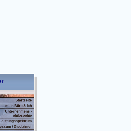
er
Startseite
mein Büro & ich
Unternehmens -
philosophie
Leistungsspektrum
essum / Disclaimer