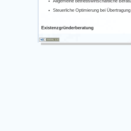
Allgemeine betriebswirtschaftliche Berat
Steuerliche Optimierung bei Übertragun
Existenzgründerberatung
Unternehmensplanung, Ergebnisplanung,
Kapitalbedarfes, Finanzplan
Beratung der geeigneten Rechtsform
Melde- und Eintragspflichten (z.B. IHK
Beantragung von Fördermaßnahmen, Fina
Zuschüsse
Stellungnahme zur Tragfähigkeit der Exis
Agentur für Arbeit